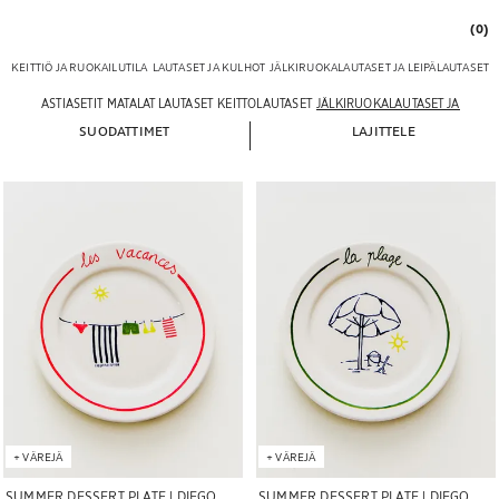
(0)
KEITTIÖ JA RUOKAILUTILA
LAUTASET JA KULHOT
JÄLKIRUOKALAUTASET JA LEIPÄLAUTASET
ASTIASETIT
MATALAT LAUTASET
KEITTOLAUTASET
JÄLKIRUOKALAUTASET JA LEIPÄ
SUODATTIMET
LAJITTELE
Kuva vaihdettu kohtaan 1 5
Kuva vaihdettu kohtaan 1 5
+
VÄREJÄ
+
VÄREJÄ
SUMMER DESSERT PLATE | DIEGO
SUMMER DESSERT PLATE | DIEGO