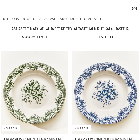
(0)
KEITTIÖ JA RUOKAILUTILA
LAUTASET JA KULHOT
KEITTOLAUTASET
ASTIASETIT
MATALAT LAUTASET
KEITTOLAUTASET
JÄLKIRUOKALAUTASET JA LEIPÄ
SUODATTIMET
LAJITTELE
Kuva vaihdettu kohtaan 1 6
Kuva vaihdettu kohtaan 1 6
+
VÄREJÄ
+
VÄREJÄ
KUKKAKUVIOINEN KERAAMINEN
KUKKAKUVIOINEN KERAAMINEN