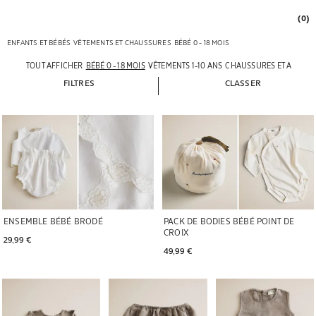
(0)
ENFANTS ET BÉBÉS
VÊTEMENTS ET CHAUSSURES
BÉBÉ 0 - 18 MOIS
TOUT AFFICHER
BÉBÉ 0 - 18 MOIS
VÊTEMENTS 1-10 ANS
CHAUSSURES ET ACCESS
FILTRES
CLASSER
ENSEMBLE BÉBÉ BRODÉ
PACK DE BODIES BÉBÉ POINT DE
CROIX
29,99 € 
49,99 € 
Image changée en 1 de 6
Image changée en 1 de 5
Image changée en 1 de