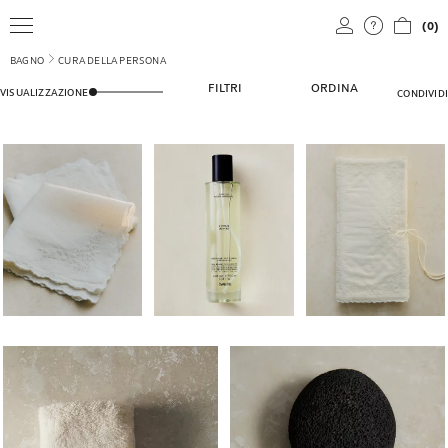
(0)
BAGNO
CURA DELLA PERSONA
REGOLAZIONE DEL NUMERO DI PRODOTTI VISUALIZZATI
FILTRI
ORDINA
VISUALIZZAZIONE
CONDIVIDI
Immagine cambiata in 1 di 5
Immagine cambiata in 1 di 5
Immagine cambiata in 1
Immagine cambiata in 1 di 5
Immagine cambiata in 1 di 6