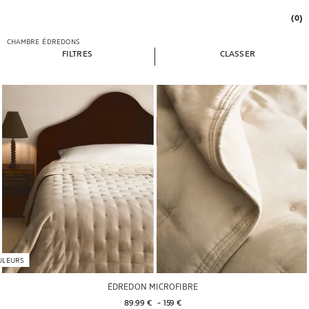
(0)
CHAMBRE
ÉDREDONS
FILTRES
CLASSER
ULEURS
ÉDREDON MICROFIBRE
89.99 € 
 - 
159 € 