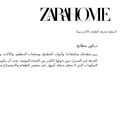
المطبخ وغرفة الطعام
الأكثر مبيعاً
ديكور مطابخ
زين مطبخك بملحقاتنا، وأدوات المطبخ، ومنتجات التنظيم، والأثاث، و
المكونات التي لا تجعل حياتك أسهل عند تحضير الطعام والاستمتاع به
وسط الصخب والضجيج اليومي، تنقسم هذه المجموعة إلى عدة اختيارا
والأوعية إلى المصافي والمبشرات وألواح المطبخ والقباب لحماية ال
على كل ما تحتاجه وأكثر من ذلك بكثير. من جانبها، تساعد إصدارات 
ومشابك الغسيل والموزعات وغيرها. للتأكيد على لحظات المتعة، هنا
مهاراتك في الطهي وتأخذها إلى المستوى التالي. وفي القسم الأكثر ت
المصابيح والإضاءة لهذه المساحة.