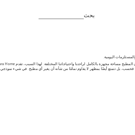
بحث
المستلزمات اليومية.
 فحسب، بل تتمتع أيضًا بمظهر لا يقاوم تمامًا من شأنه أن يغير أي مطبخ. في شيء نموذجي
ت. في نسختنا من أدوات المطبخ وأدوات المطبخ، يمكنك العثور على كل شيء بدءًا من مل
طعام. إذا كنت تبحث عن أشياء صغيرة مثل أباريق الزيت والجرار وأواني العسل ومساند ال
التنظيم والحياة اليومية في الحفاظ على البيئة منظمة من خلال تحسين ديكور مطبخك؛ تقد
ك إصدارات فريدة تحتوي على جميع المكونات اللازمة لإعداد القهوة والشاي عالي الجود
قدمًا تكنولوجيًا، توجد أيضًا مجموعة مختارة من الأجهزة الصغيرة ذات التصميمات التي تر