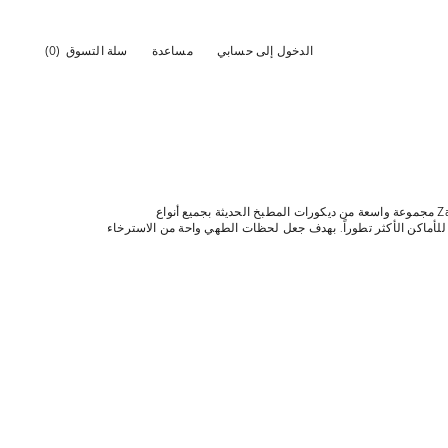
الدخول إلى حسابي
مساعدة
سلة التسوق
(0)
كغرفة في المنزل تدور حولها الكثير من الحياة اليومية، يجب أن يكون المطبخ مساحة مجهزة بالكامل لراحتنا واحتياجاتنا المختلفة. لهذا السبب، تقدم Zara Home مجموعة واسعة من ديكورات المطبخ الحديثة بجميع أنواع
 للأماكن الأكثر تطوراً. بهدف جعل لحظات الطهي واحة من الاسترخاء
حقات الخبز مثل ورق الخبز بمختلف التصميمات والقضبان والقوالب
ملاعق، فإن مجموعة إكسسوارات الديكور للمطابخ الحديثة تحتوي
م صناديق ومرطبانات تخزين، بالإضافة إلى الإسفنج والمنظفات
ة في راحة منزلك، بالإضافة إلى خط مخصص لكتب الطبخ التي سترفع
فع على الفور مستوى الراحة والرقي للمطابخ الحديثة وإصدار خاص من