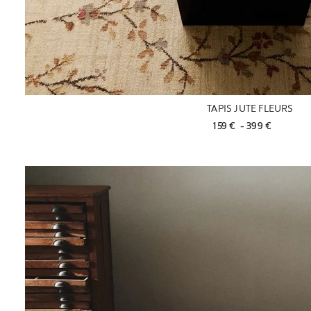
TAPIS JUTE FLEURS
159 € 
 - 
399 € 