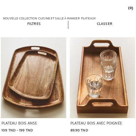
(0)
NOUVELLE COLLECTION
CUISINE ET SALLE À MANGER
PLATEAUX
FILTRES
CLASSER
Image changée en 1 de 6
Image changée en 1 de 6
PLATEAU BOIS ANSE
PLATEAU BOIS AVEC POIGNÉE
109 TND
 - 
199 TND
89.90 TND