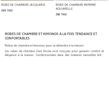
ROBE DE CHAMBRE JACQUARD
ROBE DE CHAMBRE IMPRIMÉ
AQUARELLE
299 TND
359 TND
ROBES DE CHAMBRE ET KIMONOS À LA FOIS TENDANCE ET
CONFORTABLES
Robes de chambre et kimonos pour se détendre à la maison
Les robes de chambre Zara Home sont conçues pour garantir confort et
élégance à la maison. Confectionnées dans des matières naturelles telles
que le lin, le coton et la soie, ces vêtements mêlent douceur et respirabilité,
ce qui les rend parfaits pour les moments de détente. Nos modèles vont
des coupes classiques aux options plus contemporaines, pour répondre
aux goûts de chacun, quelle que soit la saison.
Nos kimonos et robes de chambre en soie se distinguent par leur toucher
exceptionnellement doux, leur brillance subtile et leur légèreté — des
qualités qui en font un article raffiné. La soie possède également des
propriétés thermorégulatrices, ce qui la rend appropriée aussi bien pour les
chaudes journées que pour les fraîches soirées d'été. Le lin, de son côté,
apporte une fraîcheur et une respirabilité naturelles, idéales pour la saison
chaude ou les climats humides. Sa texture légèrement grainée et son drapé
fluide lui confèrent une esthétique à la fois décontractée et sophistiquée.