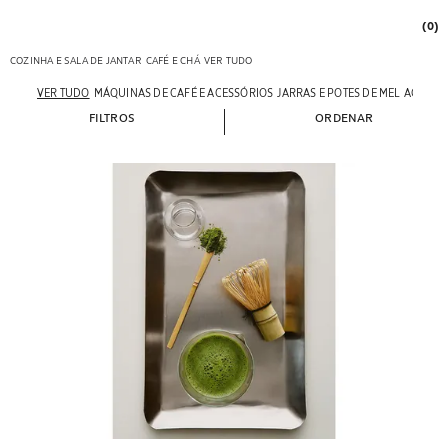
(0)
COZINHA E SALA DE JANTAR
CAFÉ E CHÁ
VER TUDO
VER TUDO
MÁQUINAS DE CAFÉ E ACESSÓRIOS
JARRAS E POTES DE MEL
AÇUCAR
FILTROS
ORDENAR