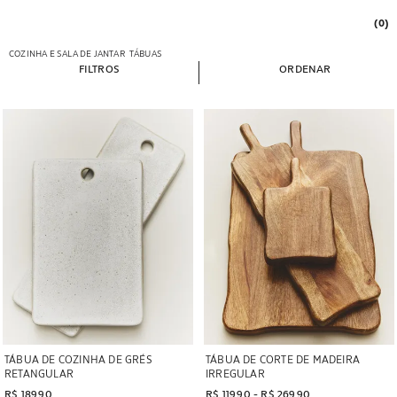
(0)
COZINHA E SALA DE JANTAR
TÁBUAS
FILTROS
ORDENAR
Imagem alterada para 1 de 5
Imagem alterada para 1 de 6
TÁBUA DE COZINHA DE GRÉS
TÁBUA DE CORTE DE MADEIRA
RETANGULAR
IRREGULAR
R$ 189,90
R$ 119,90
 - 
R$ 269,90