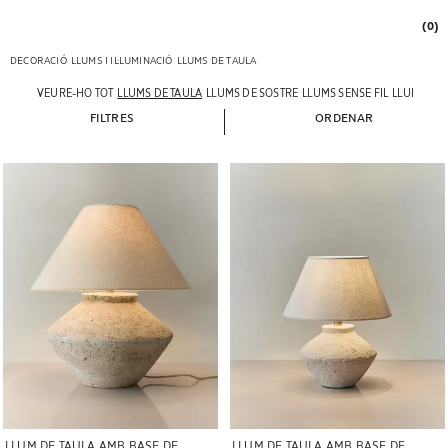
(0)
DECORACIÓ
LLUMS I IL·LUMINACIÓ
LLUMS DE TAULA
VEURE-HO TOT
LLUMS DE TAULA
LLUMS DE SOSTRE
LLUMS SENSE FIL
LLUMS DE
FILTRES
ORDENAR
Imatge canviada a 1 de 6
Imatge canviada a 1 de 6
LLUM DE TAULA AMB BASE DE
LLUM DE TAULA AMB BASE DE