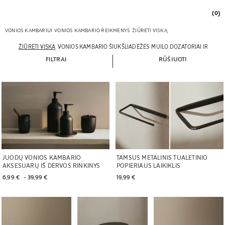
(0)
VONIOS KAMBARIUI
VONIOS KAMBARIO REIKMENYS
ŽIŪRĖTI VISKĄ
ŽIŪRĖTI VISKĄ
VONIOS KAMBARIO ŠIUKŠLIADĖŽĖS
MUILO DOZATORIAI IR MUIL
FILTRAI
RŪŠIUOTI
JUODŲ VONIOS KAMBARIO
TAMSUS METALINIS TUALETINIO
AKSESUARŲ IŠ DERVOS RINKINYS
POPIERIAUS LAIKIKLIS
6,99 € 
 - 
39,99 € 
19,99 € 
Paveikslėlis pakeistas į 1 iš 6
Paveikslėlis pakeistas į 1 iš 5
Paveikslėlis pakeistas į 