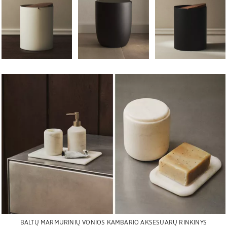
BALTŲ MARMURINIŲ VONIOS KAMBARIO AKSESUARŲ RINKINYS