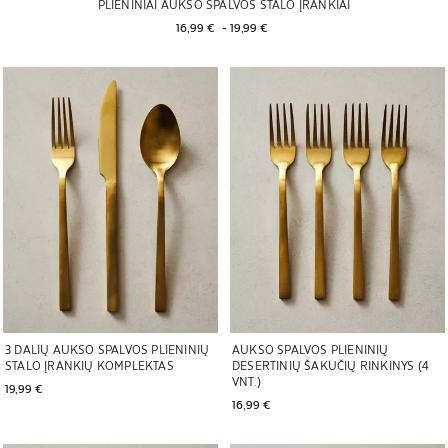
PLIENINIAI AUKSO SPALVOS STALO ĮRANKIAI
16,99 € 
 - 
19,99 € 
Paveikslėlis pakeistas į 1 iš 7
Paveikslėlis pakeistas į 1 iš 6
3 DALIŲ AUKSO SPALVOS PLIENINIŲ
AUKSO SPALVOS PLIENINIŲ
STALO ĮRANKIŲ KOMPLEKTAS
DESERTINIŲ ŠAKUČIŲ RINKINYS (4
VNT.)
19,99 € 
16,99 € 
Paveikslėlis pakeistas į 1 iš 6
Paveikslėlis pakeistas į 1 iš 6