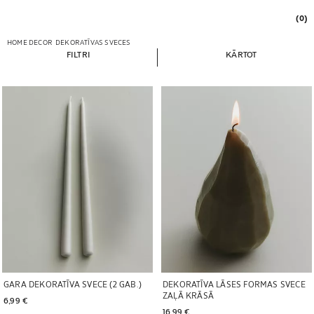
(0)
HOME DECOR
DEKORATĪVAS SVECES
FILTRI
KĀRTOT
Attēls mainīts uz 1 no 6
Attēls mainīts uz 1 no 5
GARA DEKORATĪVA SVECE (2 GAB.)
DEKORATĪVA LĀSES FORMAS SVECE
ZAĻĀ KRĀSĀ
6,99 € 
16,99 € 