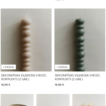
Attēls mainīts uz 1 no 5
Attēls mainīts uz 1 no 5
+
KRĀSAS
+
KRĀSAS
DEKORATĪVAS VIĻŅVEIDA SVECES,
DEKORATĪVAS VIĻŅVEIDA SVECES,
KOMPLEKTS (2 GAB.)
KOMPLEKTS (2 GAB.)
16,99 € 
16,99 € 
Attēls mainīts uz 1 no 7
Attēls mainīts uz 1 no 6
Attēls mainīts uz 1 no 7