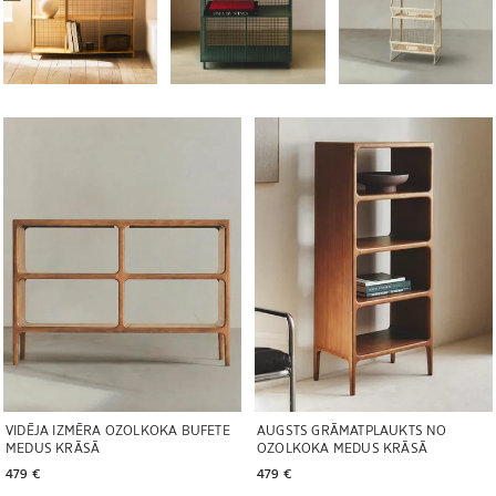
Attēls mainīts uz 1 no 6
Attēls mainīts uz 1 no 6
VIDĒJA IZMĒRA OZOLKOKA BUFETE
AUGSTS GRĀMATPLAUKTS NO
MEDUS KRĀSĀ
OZOLKOKA MEDUS KRĀSĀ
479 € 
479 € 