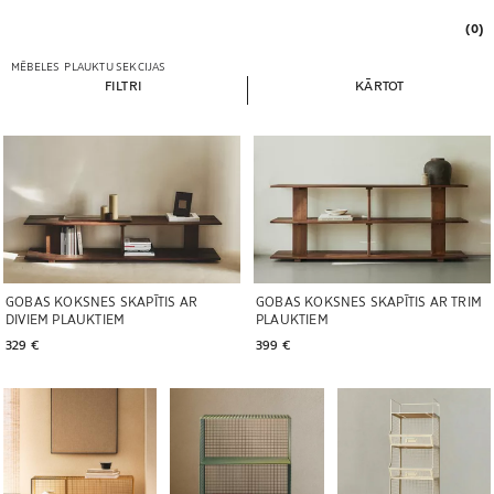
(0)
MĒBELES
PLAUKTU SEKCIJAS
FILTRI
KĀRTOT
GOBAS KOKSNES SKAPĪTIS AR
GOBAS KOKSNES SKAPĪTIS AR TRIM
DIVIEM PLAUKTIEM
PLAUKTIEM
329 € 
399 € 
Attēls mainīts uz 1 no 6
Attēls mainīts uz 1 no 6
Attēls mainīts uz 1 no 6