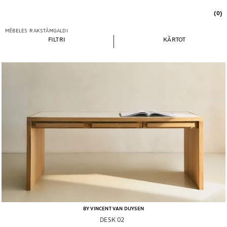
(0)
MĒBELES
RAKSTĀMGALDI
FILTRI
KĀRTOT
BY VINCENT VAN DUYSEN
DESK 02