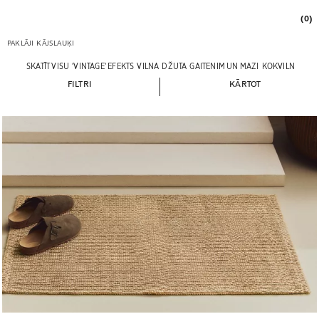
(0)
PAKLĀJI
KĀJSLAUĶI
SKATĪT VISU
‘VINTAGE’ EFEKTS
VILNA
DŽUTA
GAITENIM UN MAZI
KOKVILNA
KĀJ
FILTRI
KĀRTOT