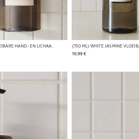
(500 ML) VLOEIBARE HAND- EN LICHAAMSZEEP WHITE JASMINE
10,99 € 
Afbeelding gewijzigd naar 1 van 5