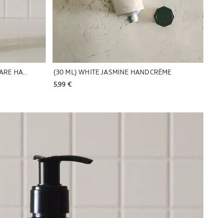
(750 ML) WHITE JASMINE VLOEIBARE HAND- EN LICHAAMSZEEP
(30 ML) WHITE JASMINE HANDCRÈME
5,99 € 