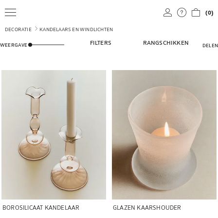
(0)
DECORATIE
KANDELAARS EN WINDLICHTEN
AANPASSEN HOEVEEL PRODUCTEN WORDEN GETOOND IN 
FILTERS
RANGSCHIKKEN
WEERGAVE
DELEN
Afbeelding gewijzigd naar 1 van 5
Afbeelding gewijzigd naar 1 van 5
BOROSILICAAT KANDELAAR
GLAZEN KAARSHOUDER